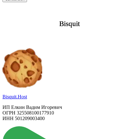
Bisquit
Bisquit
Bisquit
Bisquit.Host
ИП Елкин Вадим Игоревич
ОГРН 325508100177910
ИНН 501209003400