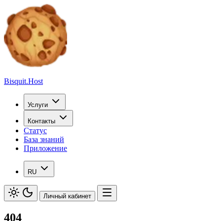
Bisquit.Host
Услуги
Контакты
Статус
База знаний
Приложение
RU
Личный кабинет
404