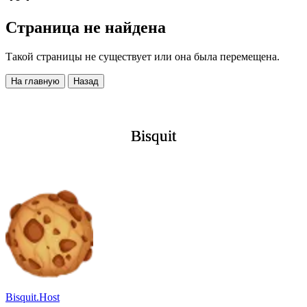
Страница не найдена
Такой страницы не существует или она была перемещена.
На главную
Назад
Bisquit
Bisquit
Bisquit
Bisquit.Host